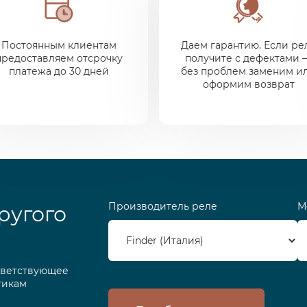
Постоянным клиентам
Даем гарантию. Если ре
предоставляем отсрочку
получите с дефектами 
платежа до 30 дней
без проблем заменим и
оформим возврат
Производитель реле
М
ругого
тветствующее
тикам