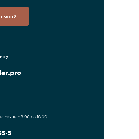
о мной
очту
er.pro
а связи с 9.00 до 18.00
35-5