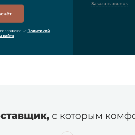
Заказать звонок
асчёт
я соглашаюсь с
Политикой
и сайта
ставщик,
с которым комфо