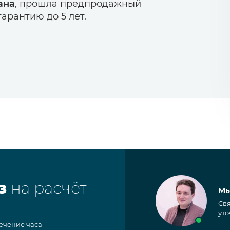
ана
, прошла предпродажный
арантию до 5 лет.
з
на расчёт
Мы
Свя
уто
течение часа