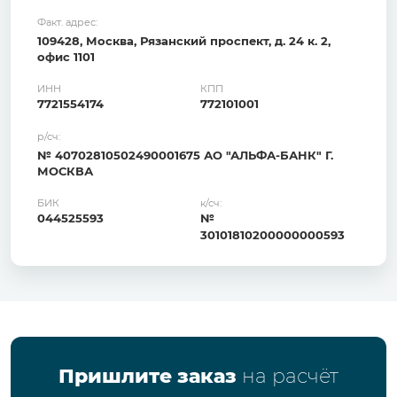
Факт. адрес:
109428, Москва, Рязанский проспект, д. 24 к. 2,
офис 1101
ИНН
КПП
7721554174
772101001
р/сч:
№ 40702810502490001675 АО "АЛЬФА-БАНК" Г.
МОСКВА
БИК
к/сч:
044525593
№
30101810200000000593
Пришлите заказ
на расчёт