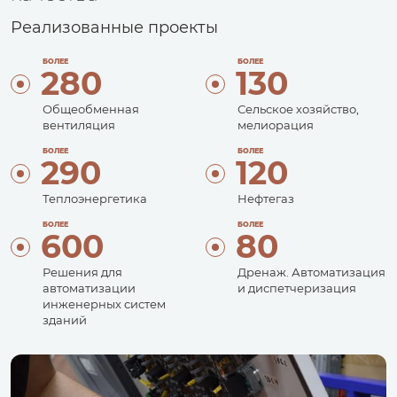
Реализованные проекты
Открыли собственное производство шкафов
управления
БОЛЕЕ
БОЛЕЕ
280
130
Общеобменная
Сельское хозяйство,
вентиляция
мелиорация
БОЛЕЕ
БОЛЕЕ
290
120
Теплоэнергетика
Нефтегаз
БОЛЕЕ
БОЛЕЕ
600
80
25 лет на рынке
Решения для
Дренаж. Автоматизация
автоматизации
и диспетчеризация
инженерных систем
зданий