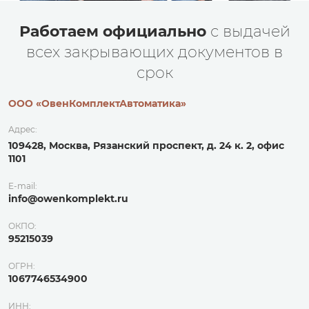
Работаем официально
с выдачей
всех закрывающих документов в
срок
ООО «ОвенКомплектАвтоматика»
Адрес:
109428, Москва, Рязанский проспект, д. 24 к. 2, офис
1101
E-mail:
info@owenkomplekt.ru
ОКПО:
95215039
ОГРН:
1067746534900
ИНН: