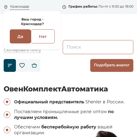
Краснодар
График работы:
Пн-пт с 9:00 до 18:00
Ваш город -
Краснодар?
Да
Нет
+7 (495) 135-135-5
zakaz1@shenler.pro
Скопировать почту
Подобрать аналог
ОвенКомплектАвтоматика
Официальный представитель
Shenler в России.
Поставляем промышленные реле оптом
по
лучшим условиям.
Обеспечим
бесперебойную работу
вашей
организации.