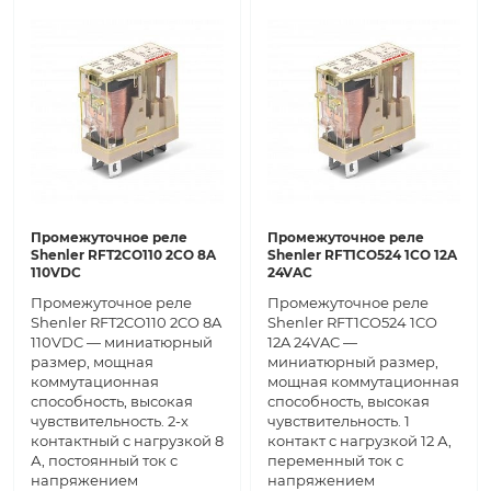
Промежуточное реле
Промежуточное реле
Shenler RFT2CO110 2CO 8A
Shenler RFT1CO524 1CO 12A
110VDC
24VAC
Промежуточное реле
Промежуточное реле
Shenler RFT2CO110 2CO 8A
Shenler RFT1CO524 1CO
110VDC — миниатюрный
12A 24VAC —
размер, мощная
миниатюрный размер,
коммутационная
мощная коммутационная
способность, высокая
способность, высокая
чувствительность. 2-х
чувствительность. 1
контактный с нагрузкой 8
контакт с нагрузкой 12 А,
А, постоянный ток с
переменный ток с
напряжением
напряжением