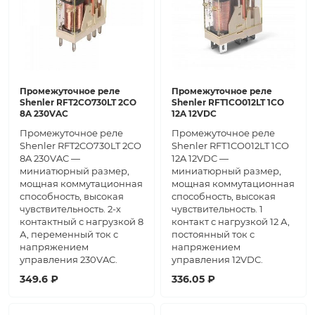
Промежуточное реле
Промежуточное реле
Shenler RFT2CO730LT 2CO
Shenler RFT1CO012LT 1CO
8A 230VAC
12A 12VDC
Промежуточное реле
Промежуточное реле
Shenler RFT2CO730LT 2CO
Shenler RFT1CO012LT 1CO
8A 230VAC —
12A 12VDC —
миниатюрный размер,
миниатюрный размер,
мощная коммутационная
мощная коммутационная
способность, высокая
способность, высокая
чувствительность. 2-х
чувствительность. 1
контактный с нагрузкой 8
контакт с нагрузкой 12 А,
А, переменный ток с
постоянный ток с
напряжением
напряжением
управления 230VAC.
управления 12VDC.
349.6 ₽
336.05 ₽