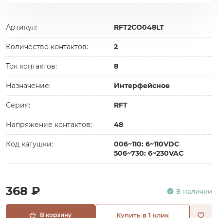
Артикул:
RFT2CO048LT
Количество контактов:
2
Ток контактов:
8
Назначение:
Интерфейсное
Серия:
RFT
Напряжение контактов:
48
Код катушки:
006~110: 6~110VDC
506~730: 6~230VAC
368 ₽
В наличии
В корзину
Купить в 1 клик