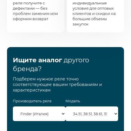
реле получите с
индивидуальные
дефектами — без
условия для оптовых
проблем заменим или
клиентов и скидки на
оформим возврат
большие объемы
закупок
Ищите аналог
другого
бренда?
Подберем нужное реле точно
соответствующее вашим требованиям и
характеристикам
Производитель реле
Модель