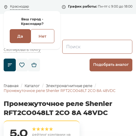
Краснодар
График работы:
Пн-пт с 9:00 до 18:00
Ваш город -
Краснодар?
Да
Нет
+7 (495) 135-135-5
zakaz1@shenler.pro
Скопировать почту
Подобрать аналог
Главная
Каталог
Электромагнитные реле
Промежуточное реле Shenler RFT2CO048LT 2CO 8A 48VDC
Промежуточное реле Shenler
RFT2CO048LT 2CO 8A 48VDC
5,0
рейтинг компании на