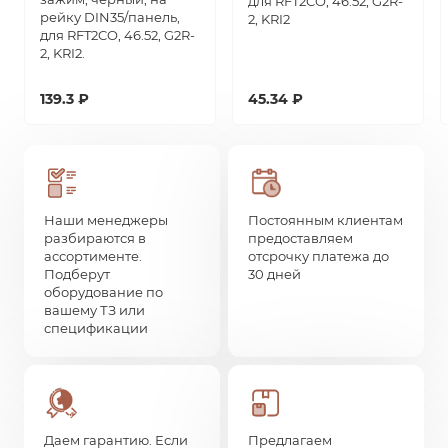
для RFT2CO, 46.52, G2R-
рейку DIN35/панель,
2, KRI2
для RFT2CO, 46.52, G2R-
2, KRI2.
139.3 ₽
45.34 ₽
Наши менеджеры
Постоянным клиентам
разбираются в
предоставляем
ассортименте.
отсрочку платежа до
Подберут
30 дней
оборудование по
вашему ТЗ или
спецификации
Даем гарантию. Если
Предлагаем