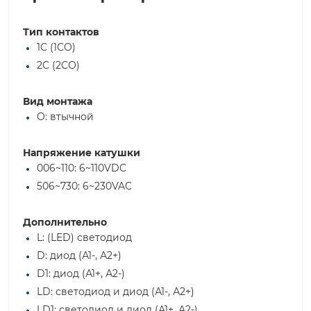
Тип контактов
1C (1CO)
2C (2CO)
Вид монтажа
O: втычной
Напряжение катушки
006~110: 6~110VDC
506~730: 6~230VAC
Дополнительно
L: (LED) светодиод
D: диод (А1-, А2+)
D1: диод (А1+, А2-)
LD: светодиод и диод (А1-, А2+)
LD1: светодиод и диод (А1+, А2-)