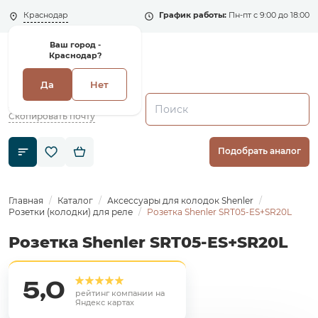
Краснодар
График работы:
Пн-пт с 9:00 до 18:00
Ваш город -
Краснодар?
Да
Нет
+7 (495) 135-135-5
zakaz1@shenler.pro
Скопировать почту
Подобрать аналог
Главная
Каталог
Аксессуары для колодок Shenler
Розетки (колодки) для реле
Розетка Shenler SRT05-ES+SR20L
Розетка Shenler SRT05-ES+SR20L
5,0
рейтинг компании на
Яндекс картах