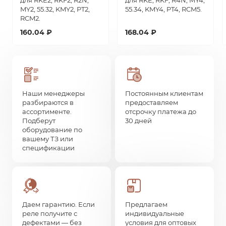
для RKE2, RKF2, R2N,
для RKE, RKF, R4N, MY4,
MY2, 55.32, KMY2, PT2,
55.34, KMY4, PT4, RCM5.
RCM2.
160.04 ₽
168.04 ₽
Наши менеджеры
Постоянным клиентам
разбираются в
предоставляем
ассортименте.
отсрочку платежа до
Подберут
30 дней
оборудование по
вашему ТЗ или
спецификации
Даем гарантию. Если
Предлагаем
реле получите с
индивидуальные
дефектами — без
условия для оптовых