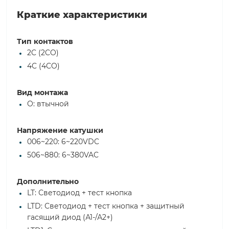
Краткие характеристики
Тип контактов
2C (2CO)
4C (4CO)
Вид монтажа
O: втычной
Напряжение катушки
006~220: 6~220VDC
506~880: 6~380VAC
Дополнительно
LT: Светодиод + тест кнопка
LTD: Светодиод + тест кнопка + защитный
гасящий диод (А1-/А2+)