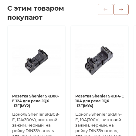
С этим товаром
покупают
Розетка Shenler SKB08-
Розетка Shenler SKB14-E
E 12A для реле JQX
10A для реле JQX
-13F(MY2)
-13F(MY4)
Цоколь Shenler SKB08-
Цоколь Shenler SKB14-
E, 12A(300V), винтовой
E, 10A(300V), винтовой
зажим, черный, на
зажим, черный, на
рейку DIN35/панель,
рейку DIN35/панель,