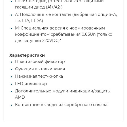
LTD1: Светодиод + тест кнопка + защитный
гасящий диод (А1+/А2-)
A: Позолоченные контакты (выбранная опция+А,
т.е. LTA, LTDA)
M: Специальная версия с нормированным
коэффициентом срабатывания 0,65Un (только
для катушки 220VDC)*
Характеристики
Пластиковый фиксатор
Функция выталкивания
Нажимная тест-кнопка
LED индикатор
Дополнительные модули индикации/защиты
AMD
Контактные выводы из серебряного сплава