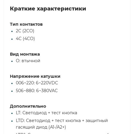
Краткие характеристики
Тип контактов
2C (2CO)
4C (4CO)
Вид монтажа
O: втычной
Напряжение катушки
006~220: 6~220VDC
506~880: 6~380VAC
Дополнительно
LT: Светодиод + тест кнопка
LTD: Светодиод + тест кнопка + защитный
гасящий диод (А1-/А2+)