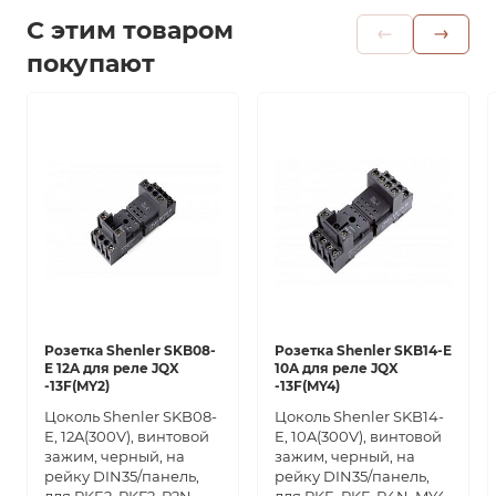
С этим товаром
покупают
Розетка Shenler SKB08-
Розетка Shenler SKB14-E
E 12A для реле JQX
10A для реле JQX
-13F(MY2)
-13F(MY4)
Цоколь Shenler SKB08-
Цоколь Shenler SKB14-
E, 12A(300V), винтовой
E, 10A(300V), винтовой
зажим, черный, на
зажим, черный, на
рейку DIN35/панель,
рейку DIN35/панель,