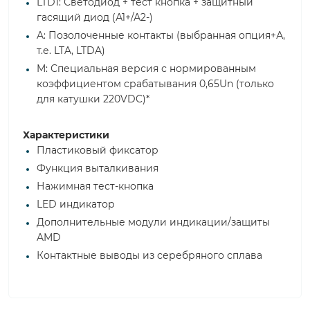
LTD1: Светодиод + тест кнопка + защитный
гасящий диод (А1+/А2-)
A: Позолоченные контакты (выбранная опция+А,
т.е. LTA, LTDA)
M: Специальная версия с нормированным
коэффициентом срабатывания 0,65Un (только
для катушки 220VDC)*
Характеристики
Пластиковый фиксатор
Функция выталкивания
Нажимная тест-кнопка
LED индикатор
Дополнительные модули индикации/защиты
AMD
Контактные выводы из серебряного сплава