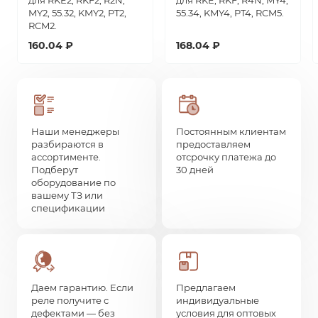
для RKE2, RKF2, R2N,
для RKE, RKF, R4N, MY4,
MY2, 55.32, KMY2, PT2,
55.34, KMY4, PT4, RCM5.
RCM2.
160.04 ₽
168.04 ₽
Наши менеджеры
Постоянным клиентам
разбираются в
предоставляем
ассортименте.
отсрочку платежа до
Подберут
30 дней
оборудование по
вашему ТЗ или
спецификации
Даем гарантию. Если
Предлагаем
реле получите с
индивидуальные
дефектами — без
условия для оптовых