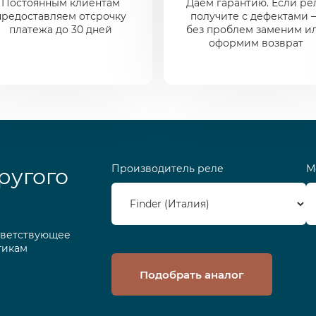
Постоянным клиентам
Даем гарантию. Если ре
предоставляем отсрочку
получите с дефектами 
платежа до 30 дней
без проблем заменим и
оформим возврат
Производитель реле
М
ругого
тветствующее
тикам
Подобрать аналог