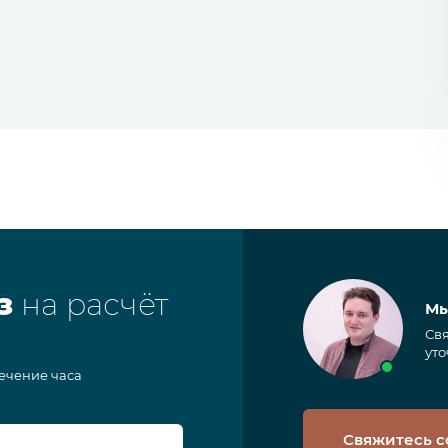
з
на расчёт
Мы
Свя
уто
течение часа
Свяжитесь с