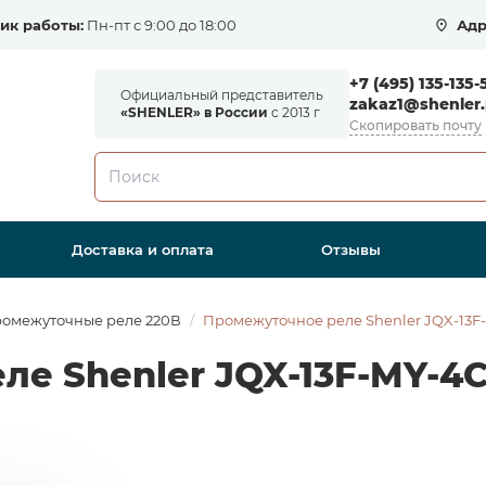
ик работы:
Пн-пт с 9:00 до 18:00
Адр
+7 (495) 135-135-
Официальный представитель
zakaz1@shenler.
«SHENLER» в России
с 2013 г
Скопировать почту
Доставка и оплата
Отзывы
омежуточные реле 220В
Промежуточное реле Shenler JQX-13F
е Shenler JQX-13F-MY-4