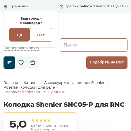
Краснодар
График работы:
Пн-пт с 9:00 до 18:00
Ваш город -
Краснодар?
Да
Нет
+7 (495) 135-135-5
zakaz1@shenler.pro
Скопировать почту
Подобрать аналог
Главная
Каталог
Аксессуары для колодок Shenler
Розетки (колодки) для реле
Колодка Shenler SNC05-P для RNC
Колодка Shenler SNC05-P для RNC
5,0
рейтинг компании на
Яндекс картах