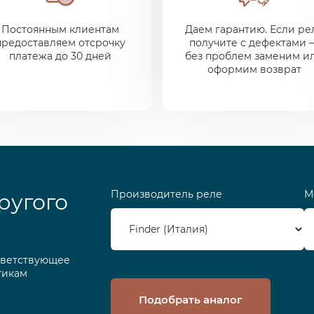
Постоянным клиентам
Даем гарантию. Если ре
предоставляем отсрочку
получите с дефектами 
платежа до 30 дней
без проблем заменим и
оформим возврат
Производитель реле
М
ругого
тветствующее
тикам
Подобрать аналог