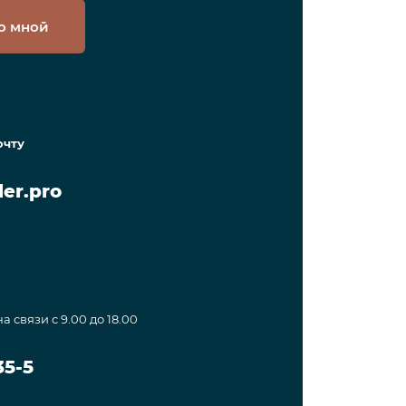
о мной
очту
er.pro
а связи с 9.00 до 18.00
35-5