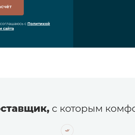
асчёт
я соглашаюсь с
Политикой
и сайта
ставщик,
с которым комфо