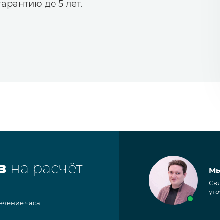
арантию до 5 лет.
з
на расчёт
Мы
Свя
уто
течение часа